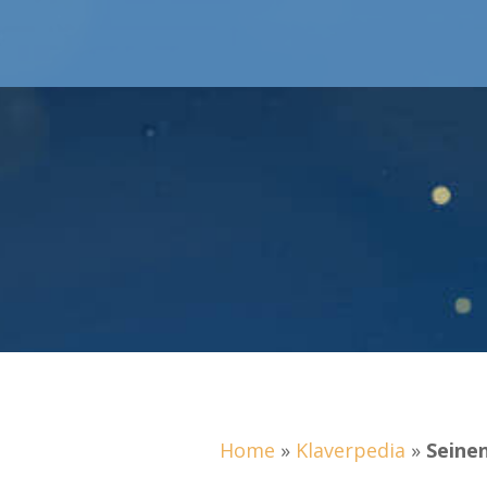
Home
»
Klaverpedia
»
Seine