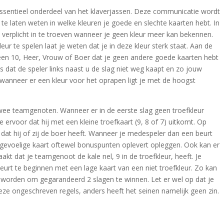
ssentieel onderdeel van het klaverjassen. Deze communicatie wordt
e laten weten in welke kleuren je goede en slechte kaarten hebt. In
 verplicht in te troeven wanneer je geen kleur meer kan bekennen.
ur te spelen laat je weten dat je in deze kleur sterk staat. Aan de
een 10, Heer, Vrouw of Boer dat je geen andere goede kaarten hebt
ns dat de speler links naast u de slag niet weg kaapt en zo jouw
t wanneer er een kleur voor het oprapen ligt je met de hoogst
twee teamgenoten. Wanneer er in de eerste slag geen troefkleur
ervoor dat hij met een kleine troefkaart (9, 8 of 7) uitkomt. Op
at hij of zij de boer heeft. Wanneer je medespeler dan een beurt
 gevoelige kaart oftewel bonuspunten oplevert opleggen. Ook kan er
 dat je teamgenoot de kale nel, 9 in de troefkleur, heeft. Je
urt te beginnen met een lage kaart van een niet troefkleur. Zo kan
t worden om gegarandeerd 2 slagen te winnen. Let er wel op dat je
ze ongeschreven regels, anders heeft het seinen namelijk geen zin.