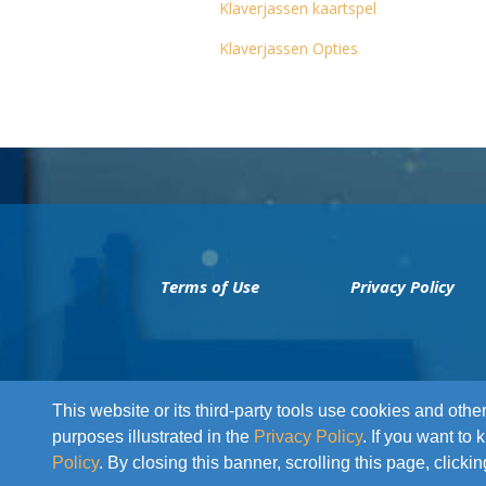
Klaverjassen kaartspel
Klaverjassen Opties
Terms of Use
Privacy Policy
This website or its third-party tools use cookies and othe
purposes illustrated in the
Privacy Policy
. If you want to
Zariba Ltd
| Copyright © 2025
Policy
. By closing this banner, scrolling this page, click